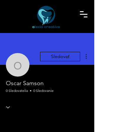
Ďalšie akcie
Sledovať
Oscar Samson
Oscar Samson
0 Sledovatelia
0 Sledovanie