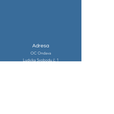
Adresa
OC Ondava
Ludvika Svobodu č. 1
Košice - Furča, 040 22
Kontakt
info@alexiacreative.com
+421 907 927 530
Otváracie hodiny
Pondelok 7:00 - 14:00