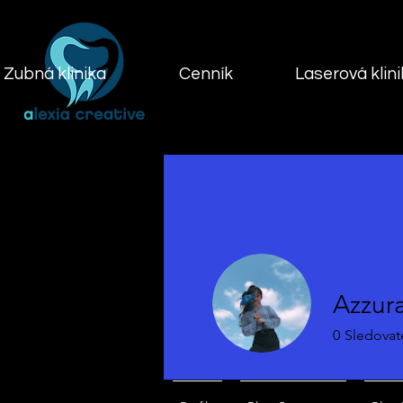
Zubná klinika
Cenník
Laserová klin
Azzura
0
Sledovat