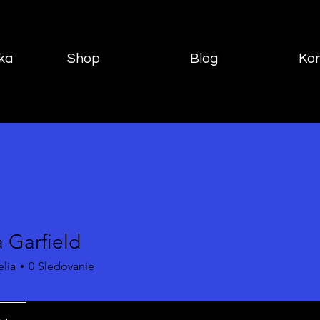
ika
Shop
Blog
Ko
 Garfield
elia
0
Sledovanie