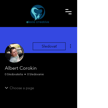
Ďalšie akcie
Sledovať
Albert Corokin
0 Sledovatelia
0 Sledovanie