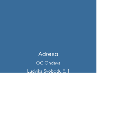
Adresa
OC Ondava
Ludvika Svobodu č. 1
Košice - Furča, 040 22
Kontakt
info@alexiacreative.com
+421 907 927 530
Otváracie hodiny
Pondelok 7:00 - 14:00