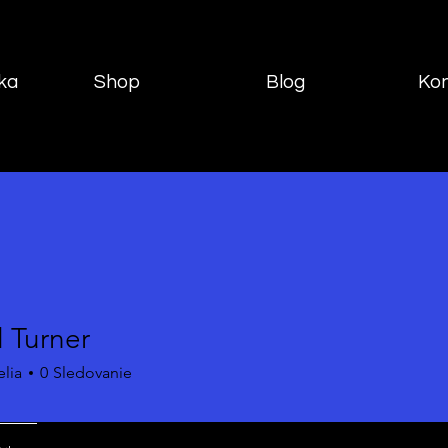
ika
Shop
Blog
Ko
 Turner
elia
0
Sledovanie