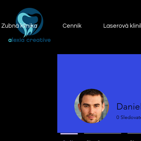
Zubná klinika
Cenník
Laserová klin
Daniel
0
Sledovat